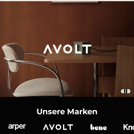
Unsere Marken
Arper
Avolt
bene
K