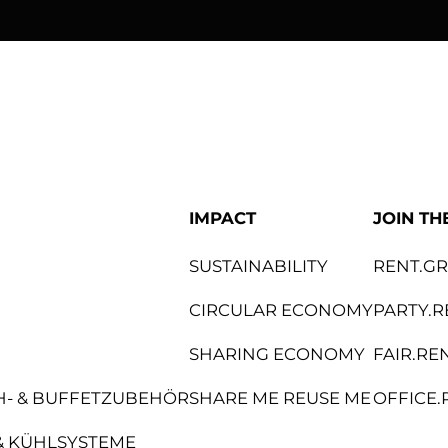
bene
Knoll Internat
IMPACT
JOIN TH
SUSTAINABILITY
RENT.G
CIRCULAR ECONOMY
PARTY.R
SHARING ECONOMY
FAIR.RE
CH- & BUFFETZUBEHÖR
SHARE ME REUSE ME
OFFICE.
& KÜHLSYSTEME