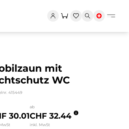
obilzaun mit
ichtschutz WC
elnr. 415449
ab
F 30.01
CHF 32.44
 MwSt
inkl. MwSt