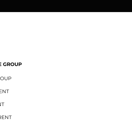
ional
Lapalma
Sedus
E GROUP
ROUP
ENT
NT
RENT