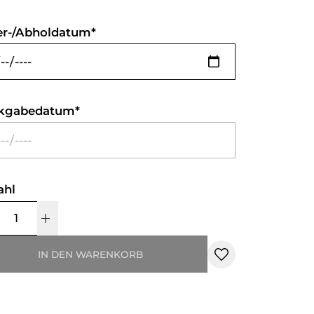
er-/Abholdatum
kgabedatum
ahl
IN DEN WARENKORB