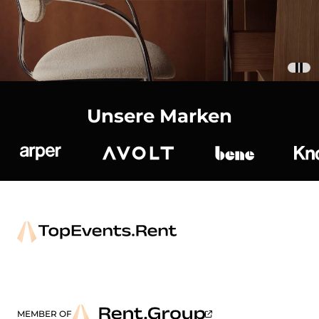
Unsere Marken
Arper
Avolt
bene
K
MEMBER OF