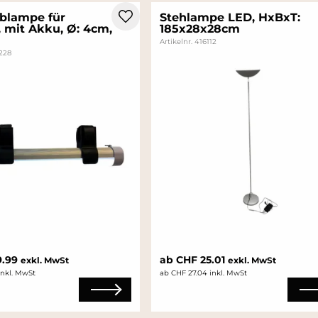
blampe für
Stehlampe LED, HxBxT:
, mit Akku, Ø: 4cm,
185x28x28cm
Artikelnr. 416112
5228
9.99
ab CHF 25.01
exkl. MwSt
exkl. MwSt
inkl. MwSt
ab CHF 27.04 inkl. MwSt