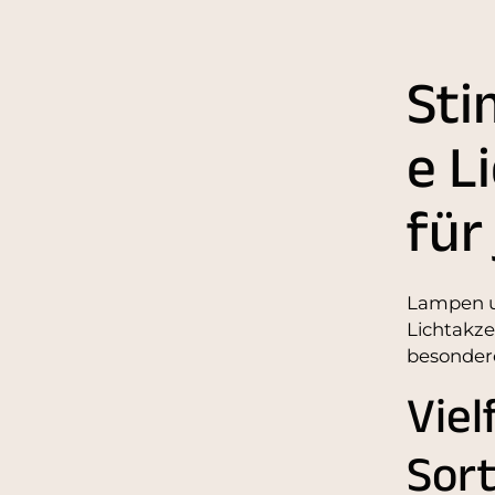
Sti
e L
für
Lampen u
Lichtakze
besonder
Viel
Sor