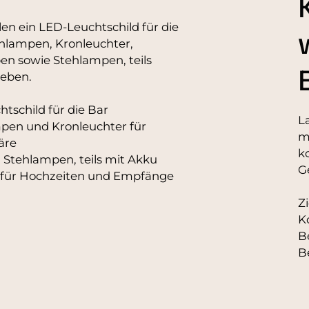
en ein LED-Leuchtschild für die
nlampen, Kronleuchter,
n sowie Stehlampen, teils
ieben.
tschild für die Bar
L
pen und Kronleuchter für
m
äre
k
 Stehlampen, teils mit Akku
G
 für Hochzeiten und Empfänge
Z
K
B
B