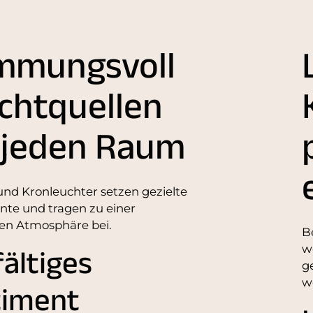
mmungsvoll
ichtquellen
 jeden Raum
nd Kronleuchter setzen gezielte
nte und tragen zu einer
en Atmosphäre bei.
B
fältiges
w
g
w
timent