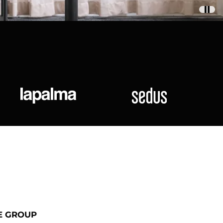
ional
Lapalma
Sedus
E GROUP