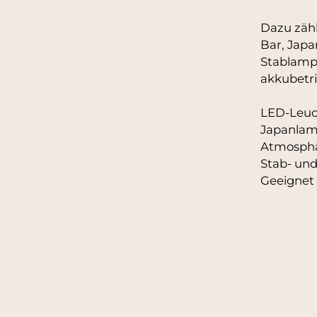
Dazu zähl
Bar, Japa
Stablampe
akkubetr
LED-Leuch
Japanlam
Atmosph
Stab- und
Geeignet