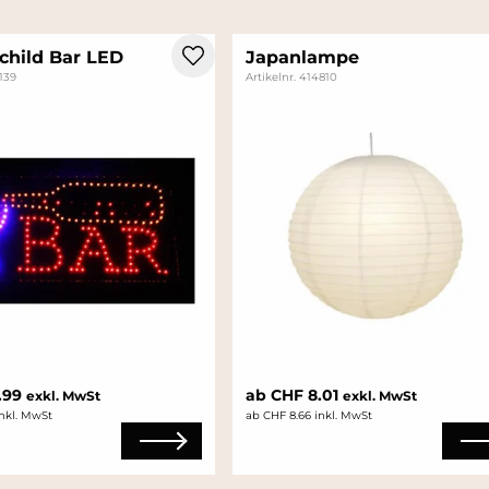
child Bar LED
Japanlampe
4139
Artikelnr. 414810
.99
ab CHF 8.01
exkl. MwSt
exkl. MwSt
inkl. MwSt
ab CHF 8.66 inkl. MwSt