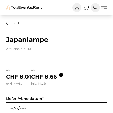
LICHT
Japanlampe
Artikelnr. 414810
Bilder und Videos zum Produkt
ab
ab
CHF 8.01
CHF 8.66
exkl. MwSt
inkl. MwSt
Liefer-/Abholdatum