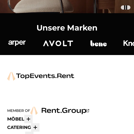
Unsere Marken
Arper
Avolt
bene
K
MEMBER OF
MÖBEL
Mehr
CATERING
Mehr