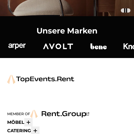
Unsere Marken
Arper
Avolt
bene
K
MEMBER OF
MÖBEL
Mehr
CATERING