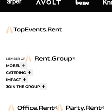
Arper
Avolt
bene
K
MEMBER OF
MÖBEL
Mehr
CATERING
Mehr
IMPACT
Mehr
JOIN THE GROUP
Mehr