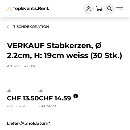
TISCHDEKORATION
VERKAUF Stabkerzen, Ø
2.2cm, H: 19cm weiss (30 Stk.)
Artikelnr. 410056
Bilder und Videos zum Produkt
ab
ab
CHF 13.50
CHF 14.59
exkl. MwSt
inkl. MwSt
Liefer-/Abholdatum