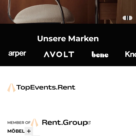
Unsere Marken
Arper
Avolt
bene
K
MEMBER OF
MÖBEL
Mehr