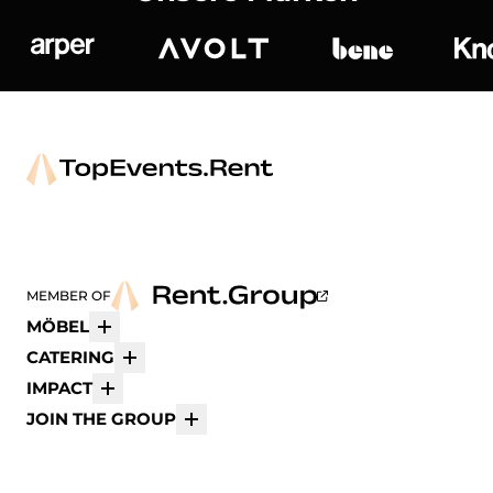
Arper
Avolt
bene
K
MEMBER OF
MÖBEL
Mehr
CATERING
Mehr
IMPACT
Mehr
JOIN THE GROUP
Mehr