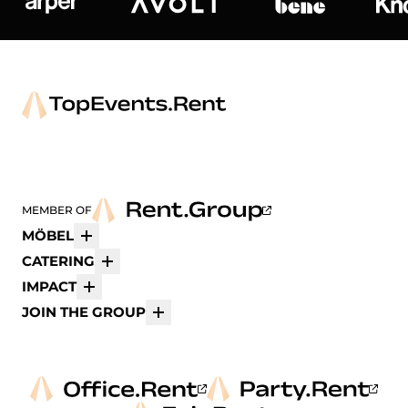
Arper
Avolt
bene
K
MEMBER OF
MÖBEL
Mehr
CATERING
Mehr
IMPACT
Mehr
JOIN THE GROUP
Mehr