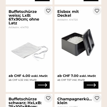
Buffetschürze
Eisbox mit
weiss; LxB:
Deckel
67x90cm; ohne
Artikelnr. 414720
Latz
Artikelnr. 414710
ab CHF 4.00
ab CHF 7.00
exkl. MwSt
exkl. MwSt
ab CHF 4.32 inkl. MwSt
ab CHF 7.57 inkl. MwSt
Buffetschürze
Champagnerkühler
schwarz; HxLxB:
klein
75x100x88cm;