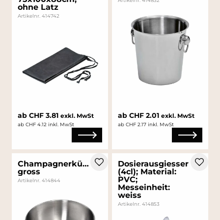
Artikelnr. 414832
ohne Latz
Artikelnr. 414742
ab CHF 3.81
ab CHF 2.01
exkl. MwSt
exkl. MwSt
ab CHF 4.12 inkl. MwSt
ab CHF 2.17 inkl. MwSt
Champagnerkühler
Dosierausgiesser
gross
(4cl); Material:
PVC;
Artikelnr. 414844
Messeinheit:
weiss
Artikelnr. 414853