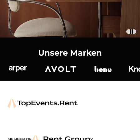
Unsere Marken
Arper
Avolt
bene
K
MEMBER OF