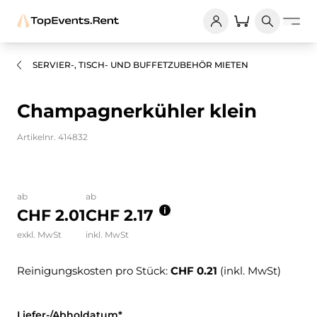
SERVIER-, TISCH- UND BUFFETZUBEHÖR MIETEN
Champagnerkühler klein
Artikelnr. 414832
Bilder und Videos zum Produkt
ab
ab
CHF 2.01
CHF 2.17
exkl. MwSt
inkl. MwSt
Reinigungskosten pro Stück:
CHF 0.21
(inkl. MwSt)
Liefer-/Abholdatum