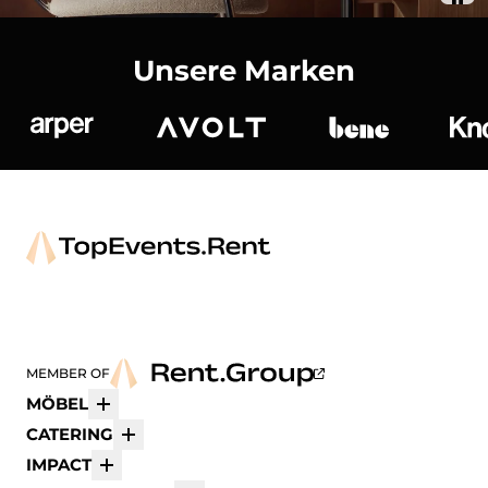
Unsere Marken
Arper
Avolt
bene
K
MEMBER OF
MÖBEL
Mehr
CATERING
Mehr
IMPACT
Mehr