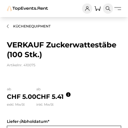
KÜCHENEQUIPMENT
VERKAUF Zuckerwattestäbe
(100 Stk.)
Artikelnr. 410075
Bilder und Videos zum Produkt
ab
ab
CHF 5.00
CHF 5.41
exkl. MwSt
inkl. MwSt
Liefer-/Abholdatum