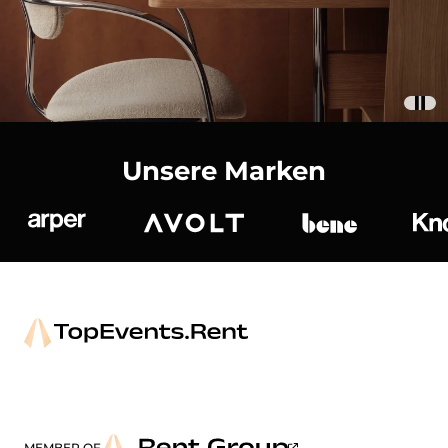
Unsere Marken
Arper
Avolt
bene
K
MEMBER OF