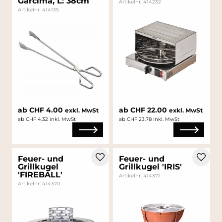
Garcima, L: 38cm
Artikelnr. 414232
Artikelnr. 414135
ab CHF 4.00
ab CHF 22.00
exkl. MwSt
exkl. MwSt
ab CHF 4.32 inkl. MwSt
ab CHF 23.78 inkl. MwSt
Feuer- und
Feuer- und
Grillkugel
Grillkugel 'IRIS'
'FIREBALL'
Artikelnr. 414371
Artikelnr. 414370