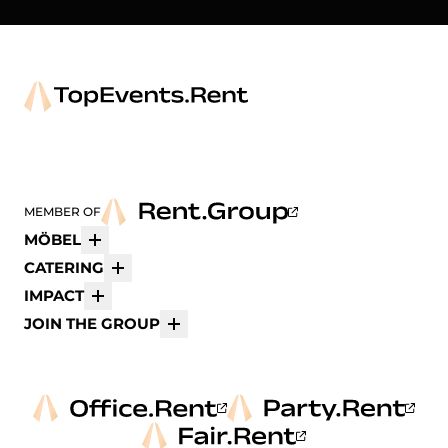
Arper
Avolt
bene
K
MEMBER OF
MÖBEL
Mehr
CATERING
Mehr
IMPACT
Mehr
JOIN THE GROUP
Mehr