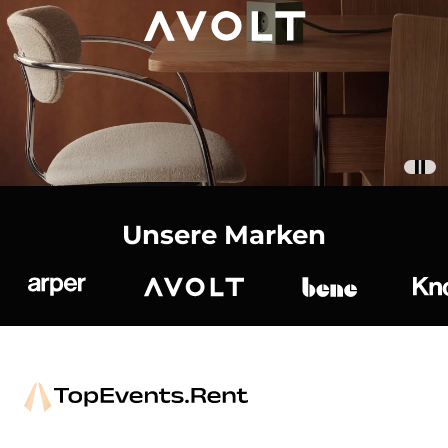
Unsere Marken
Arper
Avolt
bene
K