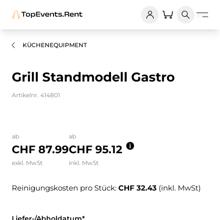
KÜCHENEQUIPMENT
Grill Standmodell Gastro
Artikelnr. 414801
Bilder und Videos zum Produkt
ab
ab
CHF 87.99
CHF 95.12
exkl. MwSt
inkl. MwSt
Reinigungskosten pro Stück:
CHF 32.43
(inkl. MwSt)
Liefer-/Abholdatum