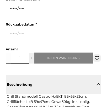
Rückgabedatum
Anzahl
IN DEN WARENKORB
Beschreibung
Grill Standmodell Gastro HxBxT: 85x65x53cm;
Grillfläche: LxB 59x47cm; Gew.: 30kg; inkl. oblig.
Gasprüfung nach VUV Art. 32c; Anschluss: Gas;