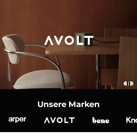
Unsere Marken
Arper
Avolt
bene
K