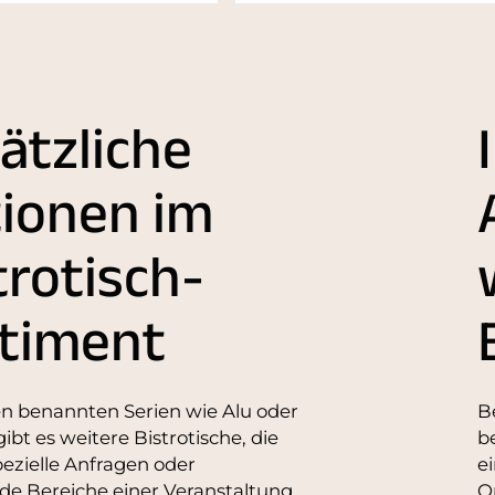
ätzliche
ionen im
trotisch-
timent
n benannten Serien wie Alu oder
B
ibt es weitere Bistrotische, die
b
spezielle Anfragen oder
e
e Bereiche einer Veranstaltung
O