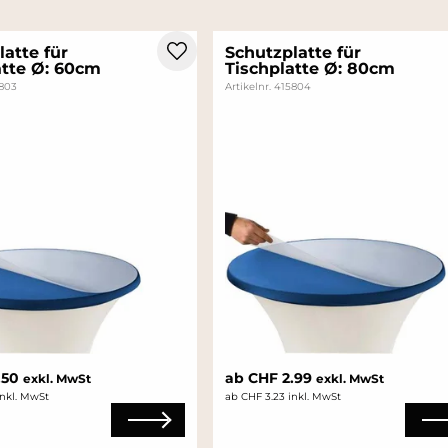
atte für
Schutzplatte für
atte Ø: 60cm
Tischplatte Ø: 80cm
5803
Artikelnr. 415804
.50
ab CHF 2.99
exkl. MwSt
exkl. MwSt
inkl. MwSt
ab CHF 3.23 inkl. MwSt