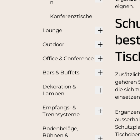
n
eignen.
Konferenztische
Schu
Lounge
bes
Outdoor
Tisc
Office & Conference
Bars & Buffets
Zusätzlic
gehören 
Dekoration &
die sich 
Lampen
einsetzen
Empfangs- &
Ergänzend
Trennsysteme
ausserhal
Schutzpla
Bodenbeläge,
Tischober
Bühnen &