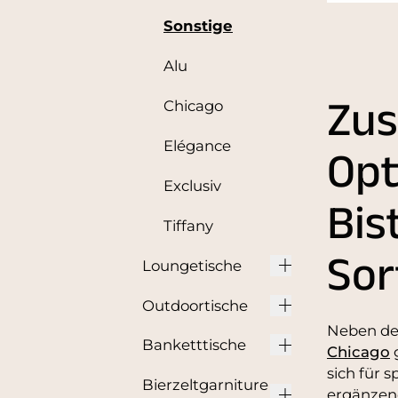
Sonstige
Alu
Zus
Chicago
Elégance
Opt
Exclusiv
Bis
Tiffany
Sor
Loungetische
Outdoortische
Neben de
Banketttische
Chicago
g
sich für 
Bierzeltgarniture
ergänzend