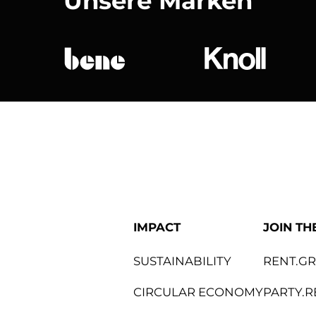
Unsere Marken
bene
Knoll Internat
IMPACT
JOIN TH
SUSTAINABILITY
RENT.G
CIRCULAR ECONOMY
PARTY.R