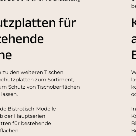
b
tzplatten für
tehende
he
h zu den weiteren Tischen
W
Schutzplatten zum Sortiment,
l
zum Schutz von Tischoberflächen
k
 lassen.
o
e Bistrotisch-Modelle
I
b der Hauptserien
K
tten für bestehende
B
flächen
B