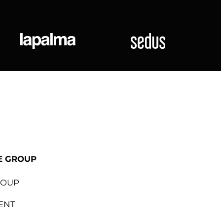
ional
Lapalma
Sedus
E GROUP
ROUP
ENT