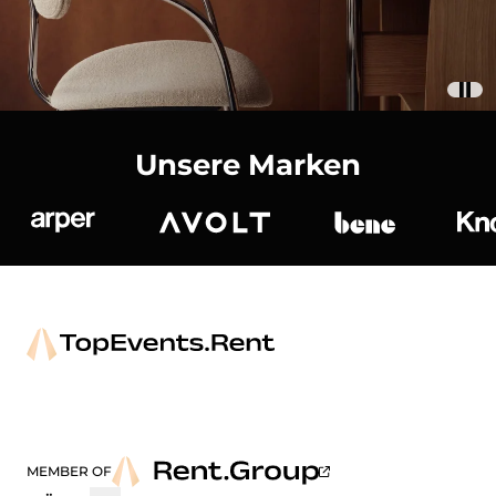
Unsere Marken
Arper
Avolt
bene
K
MEMBER OF