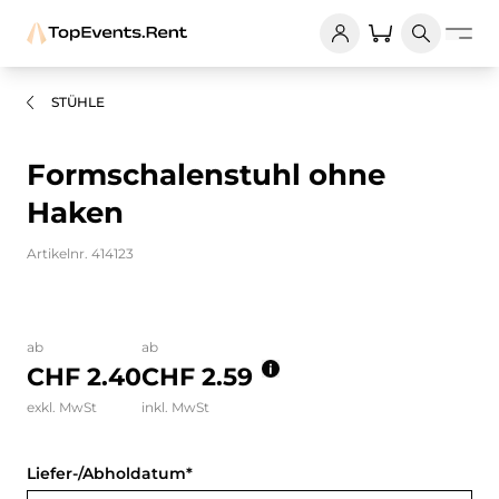
STÜHLE
Formschalenstuhl ohne
Haken
Artikelnr. 414123
Bilder und Videos zum Produkt
ab
ab
CHF 2.40
CHF 2.59
exkl. MwSt
inkl. MwSt
Liefer-/Abholdatum