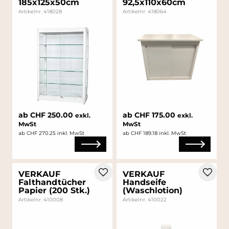
185x125x50cm
92,5x110x60cm
Artikelnr. 418028
Artikelnr. 418064
ab CHF 250.00
ab CHF 175.00
exkl.
exkl.
MwSt
MwSt
ab CHF 270.25 inkl. MwSt
ab CHF 189.18 inkl. MwSt
VERKAUF
VERKAUF
Falthandtücher
Handseife
Papier (200 Stk.)
(Waschlotion)
Artikelnr. 410008
Artikelnr. 410022