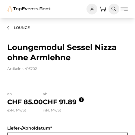
LOUNGE
Loungemodul Sessel Nizza
ohne Armlehne
Artikelnr. 416702
Bilder und Videos zum Produkt
ab
ab
CHF 85.00
CHF 91.89
exkl. MwSt
inkl. MwSt
Liefer-/Abholdatum