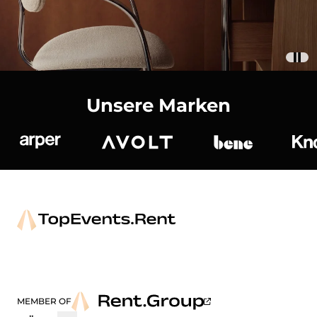
Unsere Marken
Arper
Avolt
bene
K
MEMBER OF