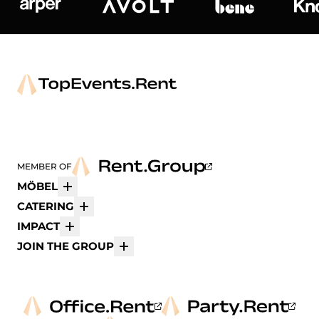
Arper
Avolt
bene
K
MEMBER OF
MÖBEL
Mehr
CATERING
Mehr
IMPACT
Mehr
JOIN THE GROUP
Mehr