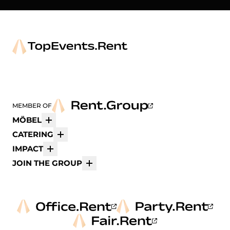
Arper
Avolt
bene
K
MEMBER OF
MÖBEL
Mehr
CATERING
Mehr
IMPACT
Mehr
JOIN THE GROUP
Mehr