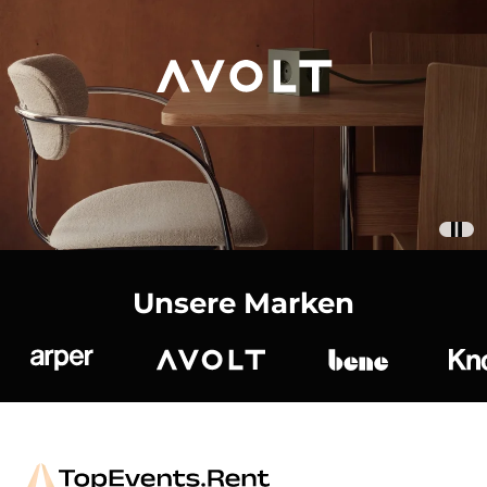
Unsere Marken
Arper
Avolt
bene
K