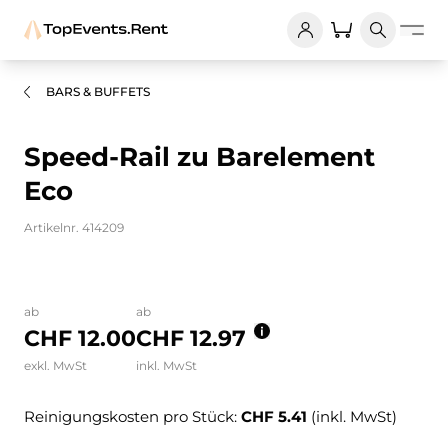
BARS & BUFFETS
Speed-Rail zu Barelement
Eco
Artikelnr. 414209
Bilder und Videos zum Produkt
ab
ab
CHF 12.00
CHF 12.97
exkl. MwSt
inkl. MwSt
Reinigungskosten pro Stück:
CHF 5.41
(inkl. MwSt)