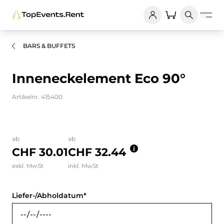
BARS & BUFFETS
Inneneckelement Eco 90°
Artikelnr. 415400
Bilder und Videos zum Produkt
ab
ab
CHF 30.01
CHF 32.44
exkl. MwSt
inkl. MwSt
Liefer-/Abholdatum