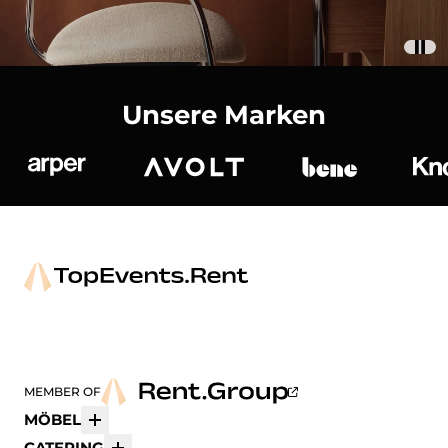
Unsere Marken
Arper
Avolt
bene
K
MEMBER OF
MÖBEL
Mehr
CATERING