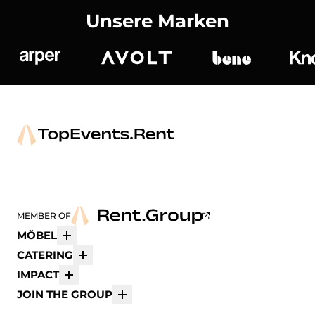
Unsere Marken
Arper
Avolt
bene
K
MEMBER OF
MÖBEL
Mehr
CATERING
Mehr
IMPACT
Mehr
JOIN THE GROUP
Mehr