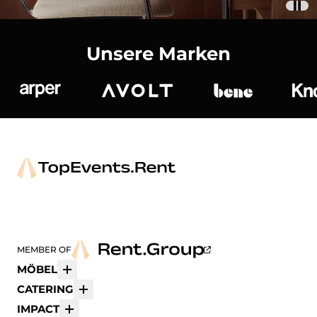
Unsere Marken
Arper
Avolt
bene
K
MEMBER OF
MÖBEL
Mehr
CATERING
Mehr
IMPACT