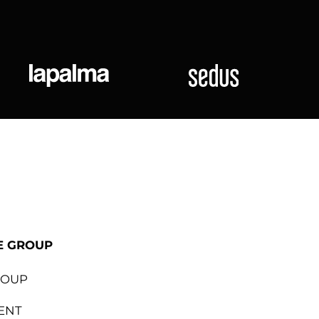
ional
Lapalma
Sedus
E GROUP
ROUP
ENT