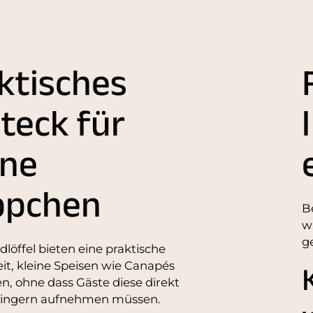
ktisches
teck für
ine
ppchen
B
w
g
dlöffel bieten eine praktische
it, kleine Speisen wie Canapés
n, ohne dass Gäste diese direkt
Fingern aufnehmen müssen.