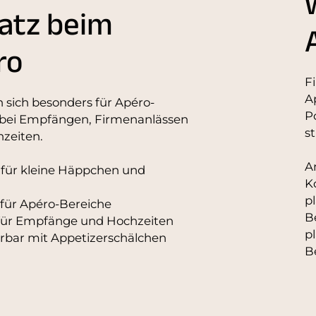
atz beim
ro
Fi
A
n sich besonders für Apéro-
P
 bei Empfängen, Firmenanlässen
s
zeiten.
A
 für kleine Häppchen und
K
p
für Apéro-Bereiche
B
für Empfänge und Hochzeiten
p
rbar mit Appetizerschälchen
B