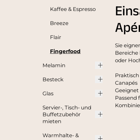
Eins
Kaffee & Espresso
Apé
Breeze
Flair
Sie eigne
Fingerfood
Bereiche
oder Hoch
Melamin
Praktisch
Besteck
Canapés
Geeignet 
Glas
Passend 
Kombinie
Servier-, Tisch- und
Buffetzubehör
mieten
Warmhalte- &