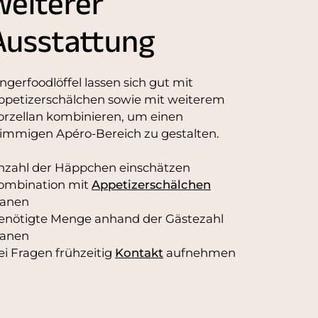
weiterer
Ausstattung
ngerfoodlöffel lassen sich gut mit
ppetizerschälchen sowie mit weiterem
orzellan kombinieren, um einen
timmigen Apéro-Bereich zu gestalten.
nzahl der Häppchen einschätzen
ombination mit
Appetizerschälchen
lanen
enötigte Menge anhand der Gästezahl
lanen
ei Fragen frühzeitig
Kontakt
aufnehmen