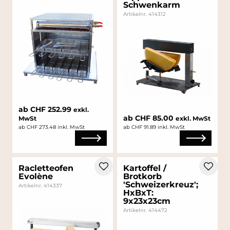
Schwenkarm
Artikelnr. 414312
ab CHF 252.99
exkl.
ab CHF 85.00
MwSt
exkl. MwSt
ab CHF 273.48 inkl. MwSt
ab CHF 91.89 inkl. MwSt
Racletteofen
Kartoffel /
Evolène
Brotkorb
'Schweizerkreuz';
Artikelnr. 414337
HxBxT:
9x23x23cm
Artikelnr. 414472