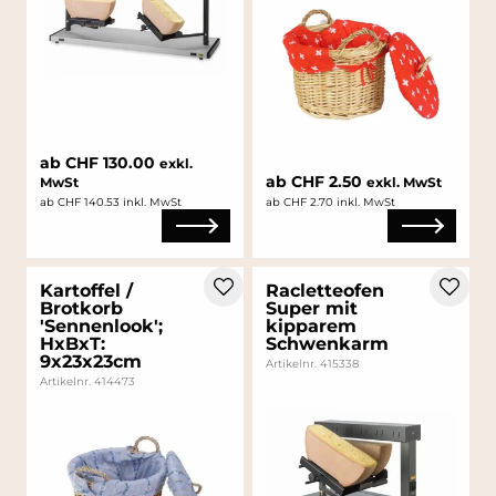
ab CHF 130.00
exkl.
ab CHF 2.50
MwSt
exkl. MwSt
ab CHF 140.53 inkl. MwSt
ab CHF 2.70 inkl. MwSt
Kartoffel /
Racletteofen
Brotkorb
Super mit
'Sennenlook';
kipparem
HxBxT:
Schwenkarm
9x23x23cm
Artikelnr. 415338
Artikelnr. 414473