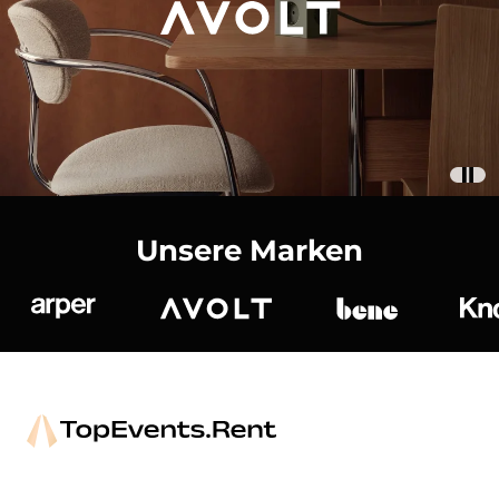
Unsere Marken
Arper
Avolt
bene
K