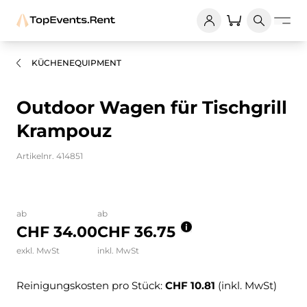
KÜCHENEQUIPMENT
Outdoor Wagen für Tischgrill
Krampouz
Artikelnr. 414851
Bilder und Videos zum Produkt
ab
ab
CHF 34.00
CHF 36.75
exkl. MwSt
inkl. MwSt
Reinigungskosten pro Stück:
CHF 10.81
(inkl. MwSt)