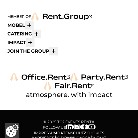
MEMBER OF
MÖBEL
Mehr
CATERING
Mehr
IMPACT
Mehr
JOIN THE GROUP
Mehr
atmosphere. with impact
© 2025 TOPEVENTS.RENT®
FOLLOW US
IMPRESSUM
DATENSCHUTZ
COOKIES
KARRIERE
FAQ
DOWNLOADS
KONTAKT