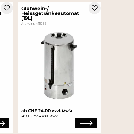
Glühwein-/
t
Heissgetränkeautomat
(19L)
Artikelnr. 415336
ab CHF 24.00
exkl. MwSt
ab CHF 25.94 inkl. MwSt