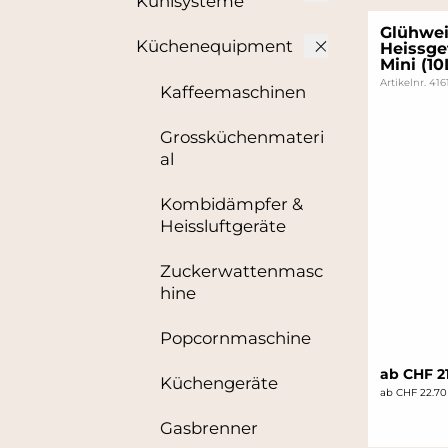
Kühlsysteme
Glühwei
Küchenequipment
Heissge
Mini (10
Artikelnr. 41
Kaffeemaschinen
Grossküchenmateri
al
Kombidämpfer &
Heissluftgeräte
Zuckerwattenmasc
hine
Popcornmaschine
ab CHF 2
Küchengeräte
ab CHF 22.70
Gasbrenner