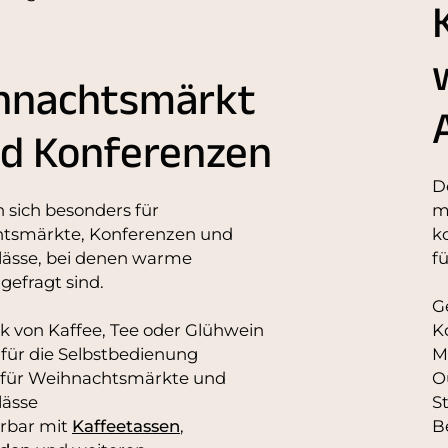
hnachtsmärkt
nd Konferenzen
D
n sich besonders für
m
tsmärkte, Konferenzen und
k
lässe, bei denen warme
f
gefragt sind.
G
 von Kaffee, Tee oder Glühwein
K
 für die Selbstbedienung
M
 für Weihnachtsmärkte und
O
lässe
S
rbar mit
Kaffeetassen
,
B