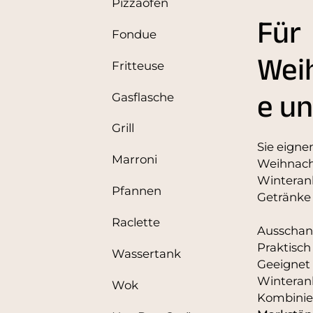
Pizzaofen
Für
Fondue
Wei
Fritteuse
e u
Gasflasche
Grill
Sie eigne
Marroni
Weihnach
Winteran
Pfannen
Getränke 
Raclette
Ausschank
Praktisch
Wassertank
Geeignet
Winteran
Wok
Kombinie