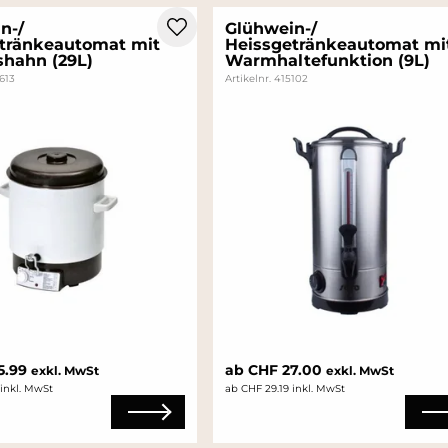
n-/
Glühwein-/
tränkeautomat mit
Heissgetränkeautomat mi
hahn (29L)
Warmhaltefunktion (9L)
4613
Artikelnr. 415102
5.99
ab CHF 27.00
exkl. MwSt
exkl. MwSt
 inkl. MwSt
ab CHF 29.19 inkl. MwSt