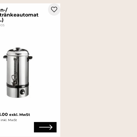
n-/
tränkeautomat
L)
6105
1.00
exkl. MwSt
 inkl. MwSt