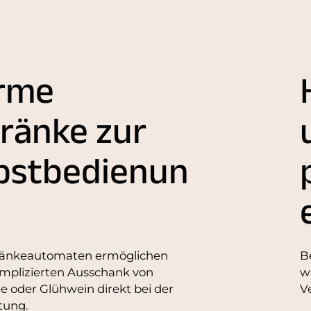
rme
ränke zur
bstbedienun
ränkeautomaten ermöglichen
B
mplizierten Ausschank von
w
ee oder Glühwein direkt bei der
V
tung.