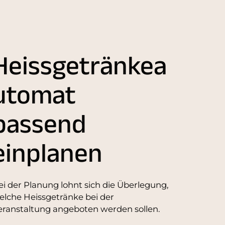
Heissgetränkea
utomat
passend
einplanen
ei der Planung lohnt sich die Überlegung,
elche Heissgetränke bei der
eranstaltung angeboten werden sollen.