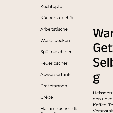
Kochtöpfe
Küchenzubehör
Wa
Arbeitstische
Waschbecken
Get
Spülmaschinen
Sel
Feuerlöscher
g
Abwassertank
Bratpfannen
Heissget
Crêpe
den unko
Kaffee, T
Flammkuchen- &
Veranstal