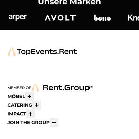
Unsere Marken
Arper
Avolt
bene
K
MEMBER OF
MÖBEL
Mehr
CATERING
Mehr
IMPACT
Mehr
JOIN THE GROUP
Mehr