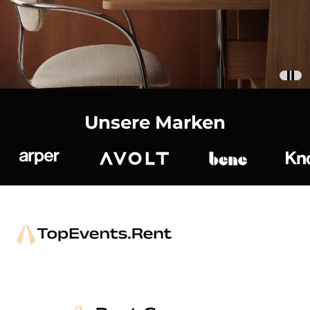
Unsere Marken
Arper
Avolt
bene
K