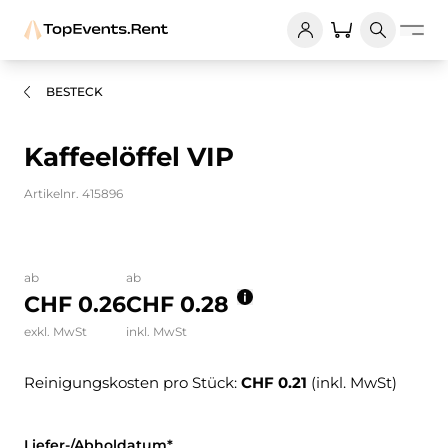
BESTECK
Kaffeelöffel VIP
Artikelnr. 415896
Bilder und Videos zum Produkt
ab
ab
CHF 0.26
CHF 0.28
exkl. MwSt
inkl. MwSt
Reinigungskosten pro Stück:
CHF 0.21
(inkl. MwSt)
Liefer-/Abholdatum