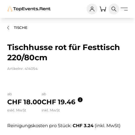
TISCHE
Tischhusse rot für Festtisch
220/80cm
Artikelnr. 414054
Bilder und Videos zum Produkt
ab
ab
CHF 18.00
CHF 19.46
exkl. MwSt
inkl. MwSt
Reinigungskosten pro Stück:
CHF 3.24
(inkl. MwSt)