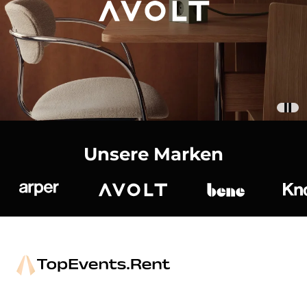
Unsere Marken
Arper
Avolt
bene
K