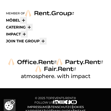
MEMBER OF
MÖBEL
Mehr
CATERING
Mehr
IMPACT
Mehr
JOIN THE GROUP
Mehr
atmosphere. with impact
© 2025 TOPEVENTS.RENT®
FOLLOW US
IMPRESSUM
DATENSCHUTZ
COOKIES
KARRIERE
FAQ
DOWNLOADS
KONTAKT