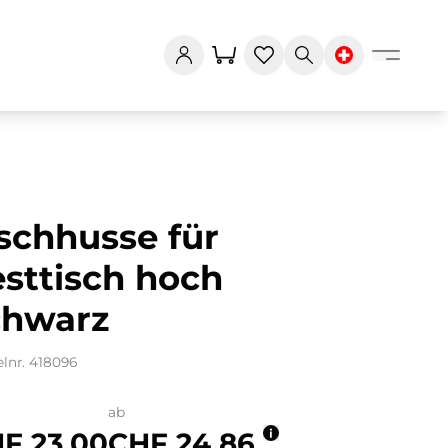
schhusse für
sttisch hoch
chwarz
elnr. 418096
ab
F 23.00
CHF 24.86