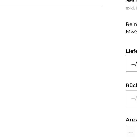
exkl.
Rein
MwS
Lief
Rüc
Anz