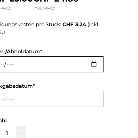
 MwSt
inkl. MwSt
igungskosten pro Stück:
CHF 3.24
(inkl.
t)
er-/Abholdatum
kgabedatum
ahl