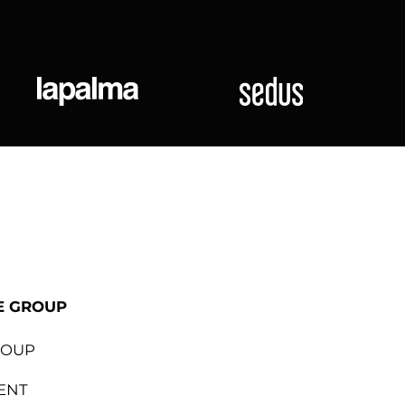
ional
Lapalma
Sedus
E GROUP
ROUP
ENT