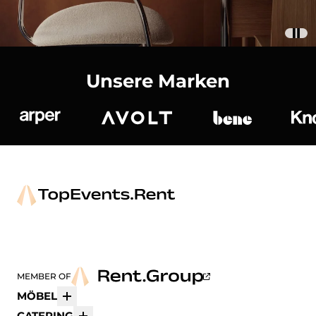
Unsere Marken
Arper
Avolt
bene
K
MEMBER OF
MÖBEL
Mehr
CATERING