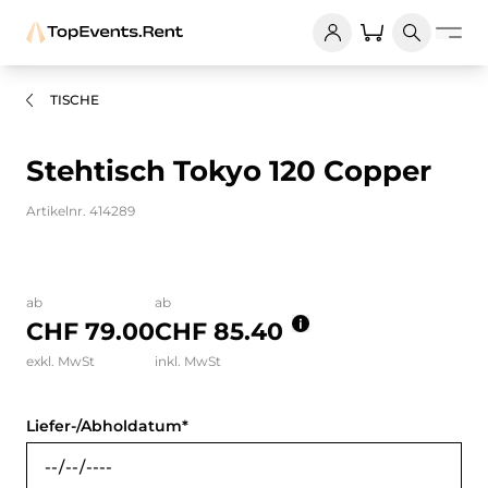
TISCHE
Stehtisch Tokyo 120 Copper
Artikelnr. 414289
Bilder und Videos zum Produkt
ab
ab
CHF 79.00
CHF 85.40
exkl. MwSt
inkl. MwSt
Liefer-/Abholdatum