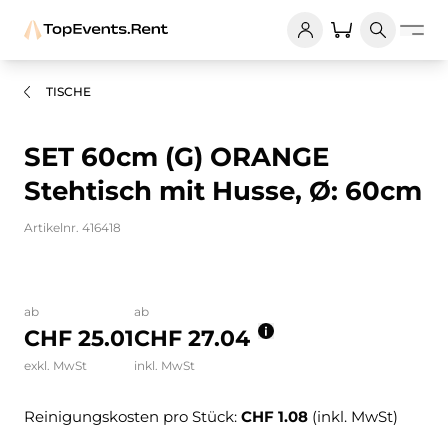
TISCHE
SET 60cm (G) ORANGE
Stehtisch mit Husse, Ø: 60cm
Artikelnr. 416418
Bilder und Videos zum Produkt
ab
ab
CHF 25.01
CHF 27.04
exkl. MwSt
inkl. MwSt
Reinigungskosten pro Stück:
CHF 1.08
(inkl. MwSt)