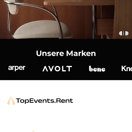
Unsere Marken
Arper
Avolt
bene
K