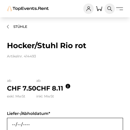
STÜHLE
Hocker/Stuhl Rio rot
Artikelnr. 414493
Bilder und Videos zum Produkt
ab
ab
CHF 7.50
CHF 8.11
exkl. MwSt
inkl. MwSt
Liefer-/Abholdatum