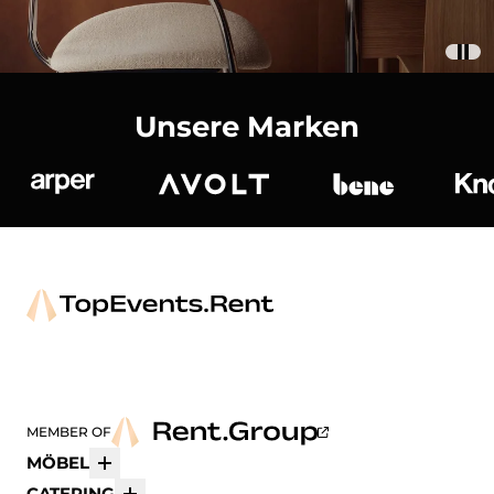
Unsere Marken
Arper
Avolt
bene
K
MEMBER OF
MÖBEL
Mehr
CATERING