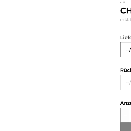
ab
CH
exkl.
Lief
Rüc
Anz