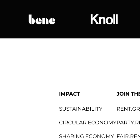
bene
Knoll Internat
IMPACT
JOIN TH
SUSTAINABILITY
RENT.G
CIRCULAR ECONOMY
PARTY.R
SHARING ECONOMY
FAIR.RE