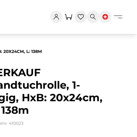
 20X24CM, L: 138M
ERKAUF
ndtuchrolle, 1-
gig, HxB: 20x24cm,
: 138m
elnr. 410023