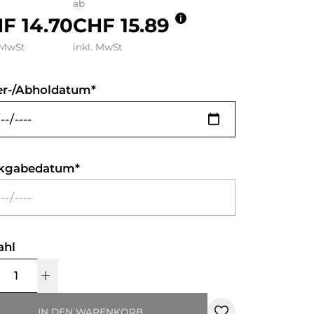
ab
F 14.70
CHF 15.89
 MwSt
inkl. MwSt
er-/Abholdatum
kgabedatum
ahl
IN DEN WARENKORB