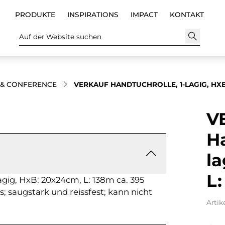
PRODUKTE
INSPIRATIONS
IMPACT
KONTAKT
Auf der Website suchen
 & CONFERENCE
VERKAUF HANDTUCHROLLE, 1-LAGIG, HXB:
V
Ha
la
L
gig, HxB: 20x24cm, L: 138m ca. 395
iss; saugstark und reissfest; kann nicht
Artik