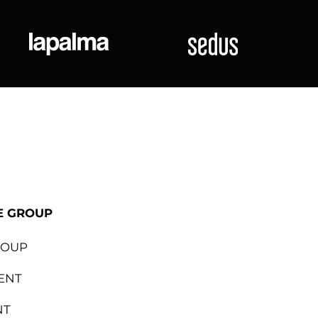
ional
Lapalma
Sedus
E GROUP
ROUP
ENT
NT