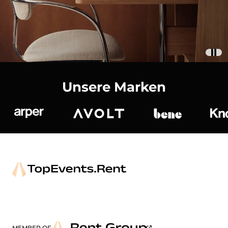
Unsere Marken
Arper
Avolt
bene
K
MEMBER OF