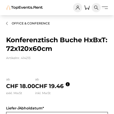
OFFICE & CONFERENCE
Konferenztisch Buche HxBxT:
72x120x60cm
Artikelnr. 414213
Bilder und Videos zum Produkt
ab
ab
CHF 18.00
CHF 19.46
exkl. MwSt
inkl. MwSt
Liefer-/Abholdatum