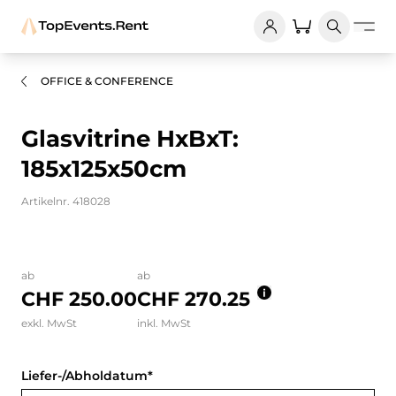
OFFICE & CONFERENCE
Glasvitrine HxBxT:
185x125x50cm
Artikelnr. 418028
Bilder und Videos zum Produkt
ab
ab
CHF 250.00
CHF 270.25
exkl. MwSt
inkl. MwSt
Liefer-/Abholdatum