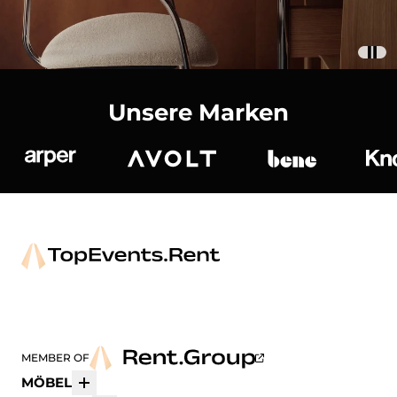
Unsere Marken
Arper
Avolt
bene
K
MEMBER OF
MÖBEL
Mehr