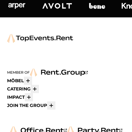
Arper
Avolt
bene
K
MEMBER OF
MÖBEL
Mehr
CATERING
Mehr
IMPACT
Mehr
JOIN THE GROUP
Mehr