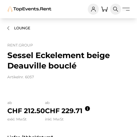
LOUNGE
RENT.GROUP
Sessel Eckelement beige
Deauville bouclé
Artikelnr. 6057
Bilder und Videos zum Produkt
ab
ab
CHF 212.50
CHF 229.71
exkl. MwSt
inkl. MwSt