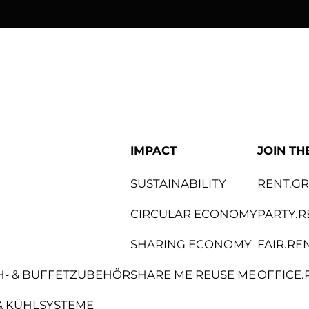
bene
Knoll Internat
IMPACT
JOIN TH
SUSTAINABILITY
RENT.G
CIRCULAR ECONOMY
PARTY.R
SHARING ECONOMY
FAIR.RE
CH- & BUFFETZUBEHÖR
SHARE ME REUSE ME
OFFICE.
& KÜHLSYSTEME