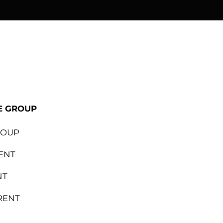
ional
Lapalma
Sedus
E GROUP
ROUP
ENT
NT
RENT