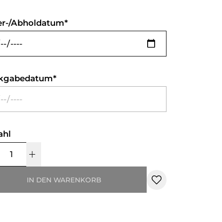
er-/Abholdatum
kgabedatum
ahl
IN DEN WARENKORB