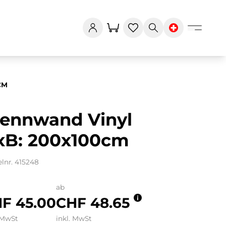
CM
rennwand Vinyl
xB: 200x100cm
elnr. 415248
ab
F 45.00
CHF 48.65
 MwSt
inkl. MwSt