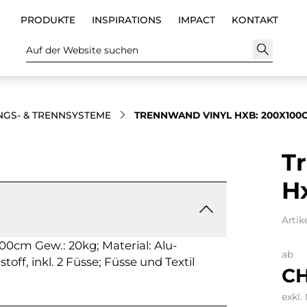
PRODUKTE
INSPIRATIONS
IMPACT
KONTAKT
Auf der Website suchen
GS- & TRENNSYSTEME
TRENNWAND VINYL HXB: 200X100
T
H
Artik
0cm Gew.: 20kg; Material: Alu-
ab
off, inkl. 2 Füsse; Füsse und Textil
CH
exkl.