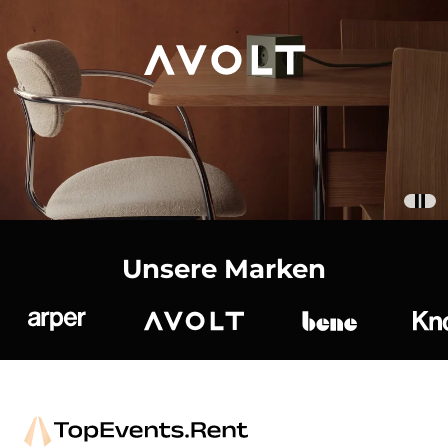
Unsere Marken
Arper
Avolt
bene
K