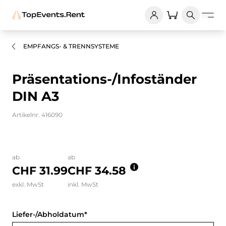
EMPFANGS- & TRENNSYSTEME
Präsentations-/Infoständer
DIN A3
Artikelnr. 416090
Bilder und Videos zum Produkt
ab
ab
CHF 31.99
CHF 34.58
exkl. MwSt
inkl. MwSt
Liefer-/Abholdatum