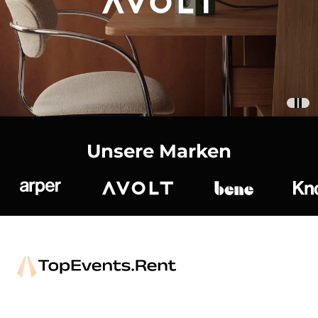
Unsere Marken
Arper
Avolt
bene
K