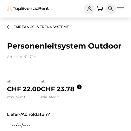
EMPFANGS- & TRENNSYSTEME
Personenleitsystem Outdoor
Artikelnr. 414744
Bilder und Videos zum Produkt
ab
ab
CHF 22.00
CHF 23.78
exkl. MwSt
inkl. MwSt
Liefer-/Abholdatum