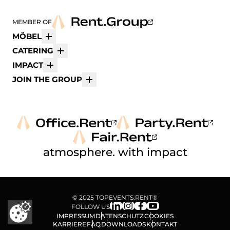
MEMBER OF
MÖBEL
Mehr
CATERING
Mehr
IMPACT
Mehr
JOIN THE GROUP
Mehr
atmosphere. with impact
© 2025 TOPEVENTS.RENT®
FOLLOW US
IMPRESSUM
DATENSCHUTZ
COOKIES
KARRIERE
FAQ
DOWNLOADS
KONTAKT