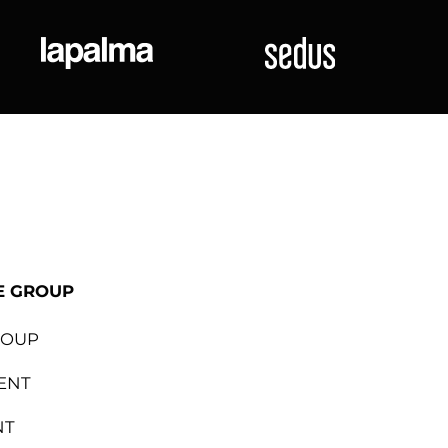
ional
Lapalma
Sedus
E GROUP
ROUP
ENT
NT