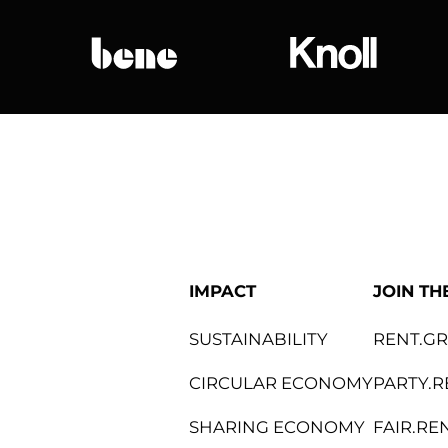
bene
Knoll Internat
IMPACT
JOIN TH
SUSTAINABILITY
RENT.G
CIRCULAR ECONOMY
PARTY.R
SHARING ECONOMY
FAIR.RE