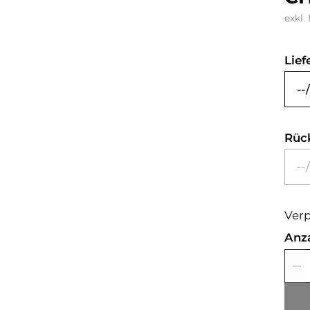
exkl.
Lief
Rüc
Verp
Anz