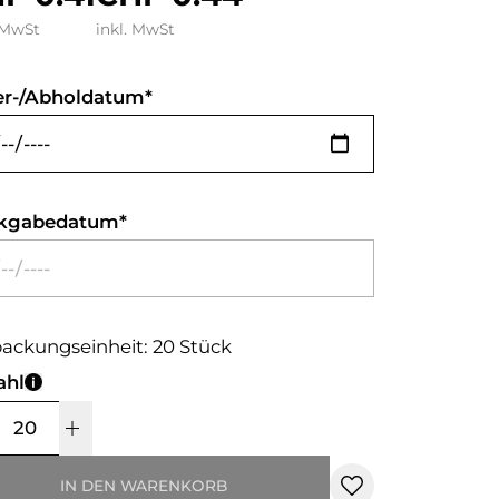
 MwSt
inkl. MwSt
er-/Abholdatum
kgabedatum
ackungseinheit: 20 Stück
ahl
IN DEN WARENKORB