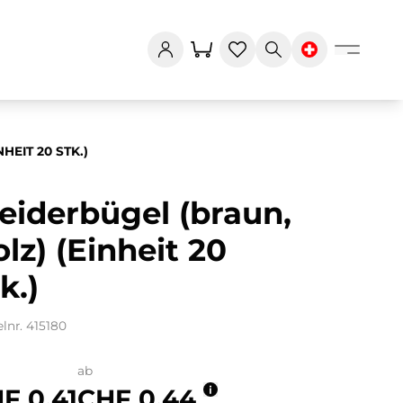
HEIT 20 STK.)
eiderbügel (braun,
lz) (Einheit 20
k.)
elnr. 415180
ab
F 0.41
CHF 0.44