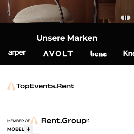
Unsere Marken
Arper
Avolt
bene
K
MEMBER OF
MÖBEL
Mehr