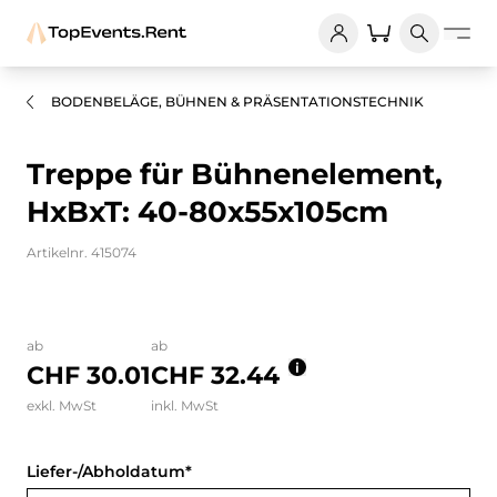
BODENBELÄGE, BÜHNEN & PRÄSENTATIONSTECHNIK
Treppe für Bühnenelement,
HxBxT: 40-80x55x105cm
Artikelnr. 415074
Bilder und Videos zum Produkt
ab
ab
CHF 30.01
CHF 32.44
exkl. MwSt
inkl. MwSt
Liefer-/Abholdatum