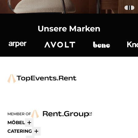
Unsere Marken
Arper
Avolt
bene
K
MEMBER OF
MÖBEL
Mehr
CATERING
Mehr