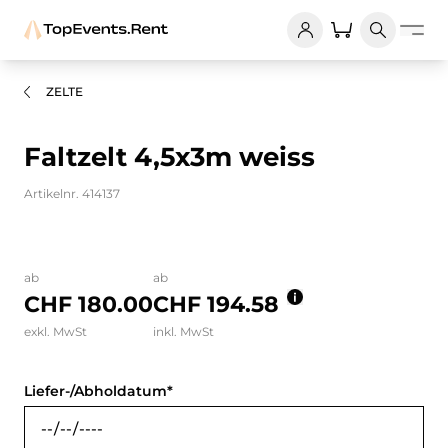
ZELTE
Faltzelt 4,5x3m weiss
Artikelnr. 414137
Bilder und Videos zum Produkt
ab
ab
CHF 180.00
CHF 194.58
exkl. MwSt
inkl. MwSt
Liefer-/Abholdatum