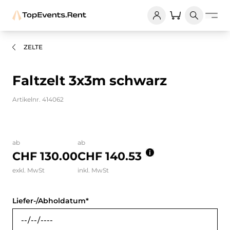
ZELTE
Faltzelt 3x3m schwarz
Artikelnr. 414062
Bilder und Videos zum Produkt
ab
ab
CHF 130.00
CHF 140.53
exkl. MwSt
inkl. MwSt
Liefer-/Abholdatum