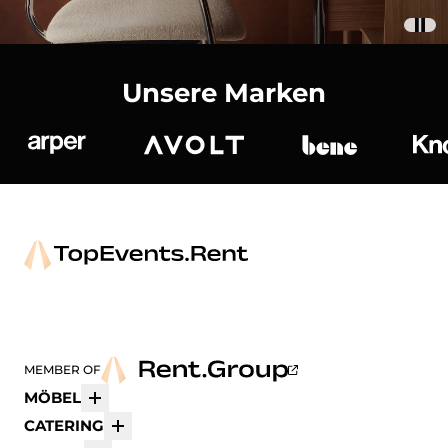
Unsere Marken
Arper
Avolt
bene
K
MEMBER OF
MÖBEL
Mehr
CATERING
Mehr