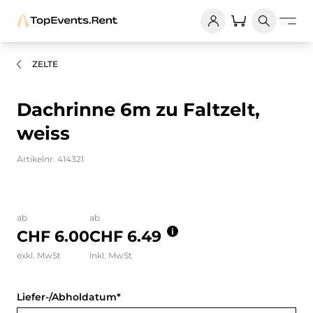
ZELTE
Dachrinne 6m zu Faltzelt,
weiss
Artikelnr. 414321
Bilder und Videos zum Produkt
ab
ab
CHF 6.00
CHF 6.49
exkl. MwSt
inkl. MwSt
Liefer-/Abholdatum