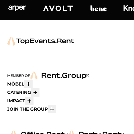
Arper
Avolt
bene
K
MEMBER OF
MÖBEL
Mehr
CATERING
Mehr
IMPACT
Mehr
JOIN THE GROUP
Mehr