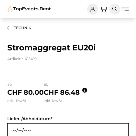
TECHNIK
Stromaggregat EU20i
Artikelnr. 415419
Bilder und Videos zum Produkt
ab
ab
CHF 80.00
CHF 86.48
exkl. MwSt
inkl. MwSt
Liefer-/Abholdatum