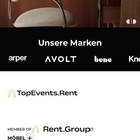
Unsere Marken
Arper
Avolt
bene
K
MEMBER OF
MÖBEL